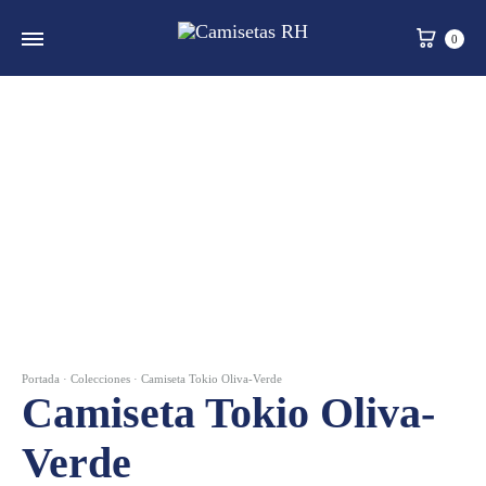
Carr
0
Portada
·
Colecciones
·
Camiseta Tokio Oliva-Verde
Camiseta Tokio Oliva-
Verde