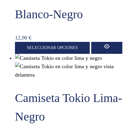
se
pueden
Blanco-Negro
elegir
en
la
12,00
€
página
Este
SELECCIONAR OPCIONES
de
producto
producto
tiene
múltiples
variantes.
Las
Camiseta Tokio Lima-
opciones
se
pueden
Negro
elegir
en