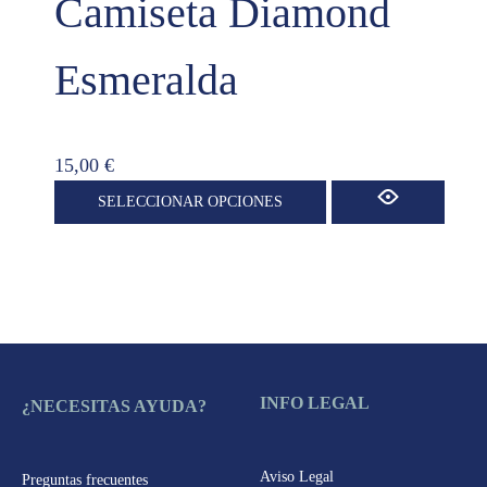
Camiseta Diamond
opciones
se
pueden
Esmeralda
elegir
en
la
15,00
€
página
Este
SELECCIONAR OPCIONES
de
producto
producto
tiene
múltiples
variantes.
Las
opciones
INFO LEGAL
¿NECESITAS AYUDA?
se
pueden
elegir
Aviso Legal
Preguntas frecuentes