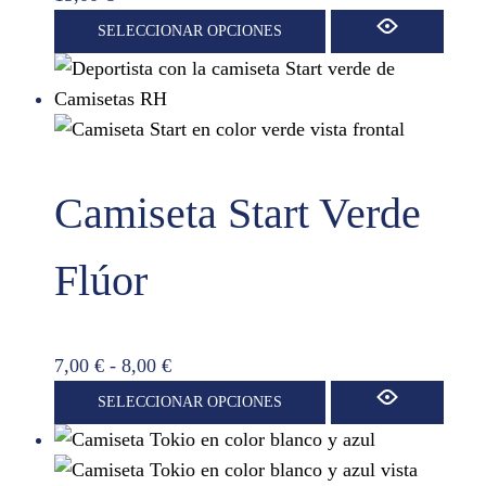
en
Este
SELECCIONAR OPCIONES
la
producto
página
tiene
de
múltiples
producto
variantes.
Las
Camiseta Start Verde
opciones
se
pueden
Flúor
elegir
en
la
Rango
7,00
€
-
8,00
€
página
de
Este
SELECCIONAR OPCIONES
de
precios:
producto
producto
desde
tiene