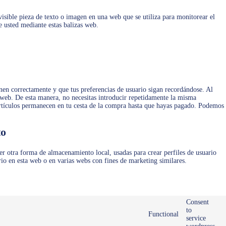
visible pieza de texto o imagen en una web que se utiliza para monitorear el
e usted mediante estas balizas web.
nen correctamente y que tus preferencias de usuario sigan recordándose. Al
ra web. De esta manera, no necesitas introducir repetidamente la misma
artículos permanecen en tu cesta de la compra hasta que hayas pagado. Podemos
to
r otra forma de almacenamiento local, usadas para crear perfiles de usuario
rio en esta web o en varias webs con fines de marketing similares.
Consent
to
Functional
service