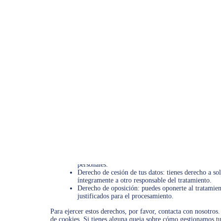
parte inferior de la página.
8. Activación/desactivación y borrad
Puedes utilizar tu navegador de Internet para eliminar las c
cookies no pueden ser colocadas. Otra opción es cambiar los 
coloca una cookie. Para obtener más información sobre estas 
Ten en cuenta que nuestra web puede no funcionar correctament
navegador, se volverán a colocar después de tu consentimient
9. Tus derechos con respecto a los d
Tienes los siguientes derechos con respecto a tus datos person
Tiene derecho a saber por qué se necesitan tus dato
Derecho de acceso: tienes derecho a acceder a tus 
Derecho de rectificación: tienes derecho a completar
Si nos das tu consentimiento para procesar tus dato
personales.
Derecho de cesión de tus datos: tienes derecho a soli
íntegramente a otro responsable del tratamiento.
Derecho de oposición: puedes oponerte al tratamie
justificados para el procesamiento.
Para ejercer estos derechos, por favor, contacta con nosotros. 
de cookies. Si tienes alguna queja sobre cómo gestionamos tus