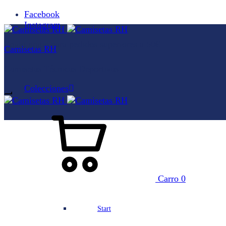
Facebook
Instagram
Envío gratis para pedidos superiores a 50€
Camisetas RH
Camisetas Técnicas Deportivas
Colecciones
Carro
0
Start