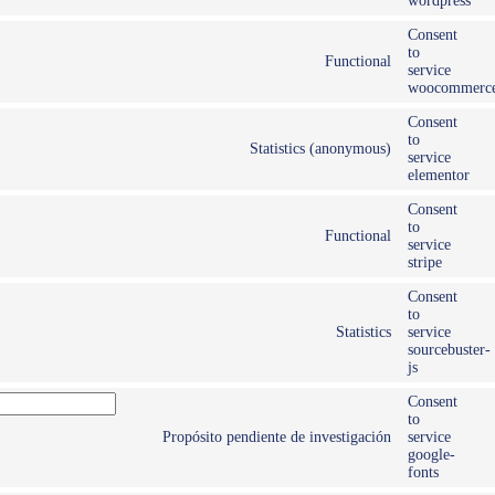
wordpress
Consent
to
Functional
service
woocommerc
Consent
to
Statistics (anonymous)
service
elementor
Consent
to
Functional
service
stripe
Consent
to
Statistics
service
sourcebuster-
js
Consent
to
Propósito pendiente de investigación
service
google-
fonts