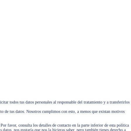
o de cookies
ookies de forma automática o manual. También puedes especificar que ciertas
ajustes de tu navegador de Internet para que recibas un mensaje cada vez que se
opciones, consulta las instrucciones de la sección «Ayuda» de tu navegador.
e si todas las cookies están desactivadas. Si borras las cookies de tu
o cuando vuelvas a visitar nuestras webs.
atos personales
ales:
s personales, qué sucederá con ellos y durante cuánto tiempo se conservarán.
datos personales que conocemos.
, rectificar, borrar o bloquear tus datos personales cuando lo desees.
s, tienes derecho a revocar dicho consentimiento y a que se eliminen tus datos
citar todos tus datos personales al responsable del tratamiento y a transferirlos
nto de tus datos. Nosotros cumplimos con esto, a menos que existan motivos
Por favor, consulta los detalles de contacto en la parte inferior de esta política
 datos, nos gustaría que nos la hicieras saber, pero también tienes derecho a