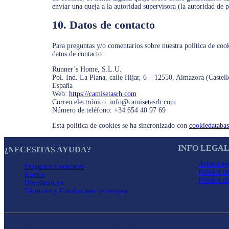
enviar una queja a la autoridad supervisora (la autoridad de p
10. Datos de contacto
Para preguntas y/o comentarios sobre nuestra política de cook
datos de contacto:
Runner’s Home, S.L.U.
Pol. Ind. La Plana, calle Híjar, 6 – 12550, Almazora (Castell
España
Web:
https://camisetasrh.com
Correo electrónico:
info@
camisetasrh.com
Número de teléfono: +34 654 40 97 69
Esta política de cookies se ha sincronizado con
cookiedatabas
INFO LEGA
¿NECESITAS AYUDA?
Aviso Leg
Preguntas frecuentes
Política d
Envíos
Política d
Devoluciones
Términos y Condiciones de compra
©2025 Camisetas RH. Todos los derechos reservados.