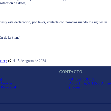
rotección de datos).
ies y esta declaración, por favor, contacta con nosotros usando los siguientes
ón de la Plana)
e.org
el 15 de agosto de 2024.
L
CONTACTO
al
+34 654 40 97 69
e Cookies
Av. de Híjar, 6, 12550 Almazo
e Privacidad
(España)