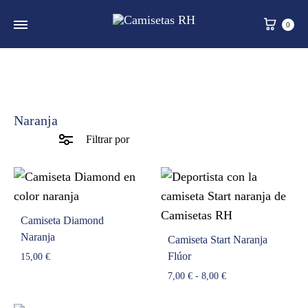
Carr
0
Naranja
Filtrar por
Camiseta Diamond
Naranja
Camiseta Start Naranja
Flúor
15,00
€
Rango
7,00
€
-
8,00
€
de
precios: