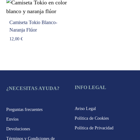
desde
7,00 €
hasta
Camiseta Tokio Blanco-
8,00 €
Naranja Flúor
12,00
€
INFO LEGAL
¿NECESITAS AYUDA?
Aviso Legal
Preguntas frecuentes
Política de Cookies
Envíos
Política de Privacidad
Devoluciones
Términos y Condiciones de