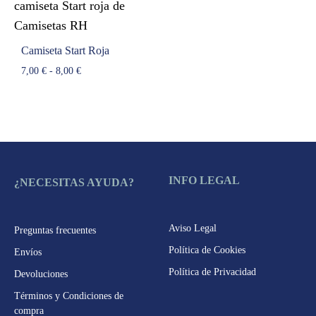
Camiseta Start Roja
Rango
7,00
€
-
8,00
€
de
precios:
desde
7,00 €
hasta
8,00 €
INFO LEGAL
¿NECESITAS AYUDA?
Aviso Legal
Preguntas frecuentes
Política de Cookies
Envíos
Política de Privacidad
Devoluciones
Términos y Condiciones de
compra