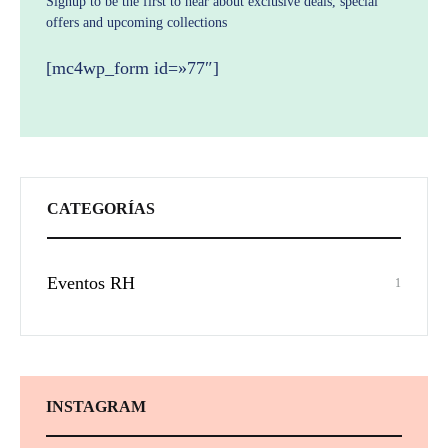
Signup to be the first to hear about exclusive deals, special
offers and upcoming collections
[mc4wp_form id=»77″]
CATEGORÍAS
Eventos RH
1
INSTAGRAM